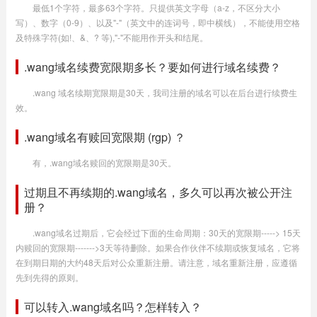
最低1个字符，最多63个字符。只提供英文字母（a-z，不区分大小
写）、数字（0-9）、以及"-"（英文中的连词号，即中横线），不能使用空格
及特殊字符(如!、&、? 等),"-"不能用作开头和结尾。
.wang域名续费宽限期多长？要如何进行域名续费？
.wang 域名续期宽限期是30天，我司注册的域名可以在后台进行续费生
效。
.wang域名有赎回宽限期 (rgp) ？
有，.wang域名赎回的宽限期是30天。
过期且不再续期的.wang域名，多久可以再次被公开注
册？
.wang域名过期后，它会经过下面的生命周期：30天的宽限期-----> 15天
内赎回的宽限期------->3天等待删除。如果合作伙伴不续期或恢复域名，它将
在到期日期的大约48天后对公众重新注册。请注意，域名重新注册，应遵循
先到先得的原则。
可以转入.wang域名吗？怎样转入？