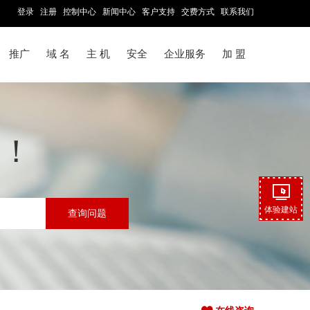
登录
注册
控制中心
新闻中心
客户支持
交费方式
联系我们
推广
域 名
主 机
安全
企业服务
加 盟
务！
体验建站