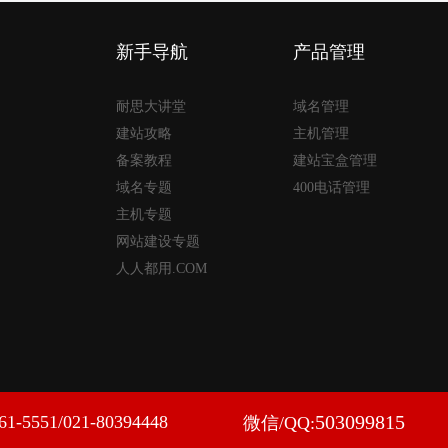
新手导航
产品管理
耐思大讲堂
域名管理
建站攻略
主机管理
备案教程
建站宝盒管理
域名专题
400电话管理
主机专题
网站建设专题
人人都用.COM
503099815
51/021-80394448
微信/QQ: