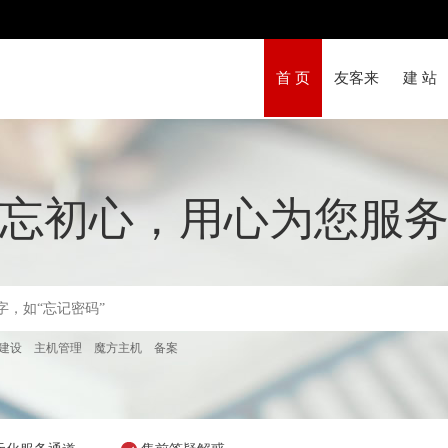
首 页
友客来
建 站
忘初心，用心为您服
建设
主机管理
魔方主机
备案