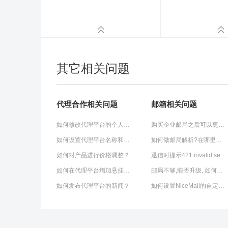
其它相关问题
代理合作相关问题
邮箱相关问题
如何修改代理平台的个人信息？
购买企业邮局之后可以更换域名绑定吗?怎么操作?
如何设置代理平台名称和关键词？
如何做邮局解析?在哪里操作?
如何对产品进行价格调整？
退信时提示421 invalid sender domain 'domain.cn' (misconfigured+dns?)的解决方法
如何在代理平台增加悬挂式QQ客服工具
邮局不够,能否升级, 如何升级
如何发布代理平台的新闻？
如何设置NiceMail的自定制登陆页面