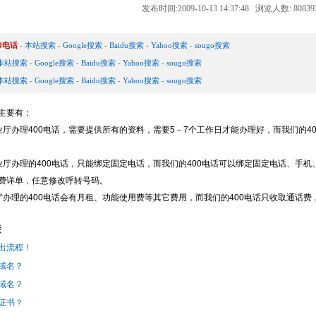
发布时间:2009-10-13 14:37:48 浏览人数: 8083
0电话
-
本站搜索
-
Google搜索
-
Baidu搜索
-
Yahoo搜索
-
sougo搜索
本站搜索
-
Google搜索
-
Baidu搜索
-
Yahoo搜索
-
sougo搜索
本站搜索
-
Google搜索
-
Baidu搜索
-
Yahoo搜索
-
sougo搜索
主要有：
业厅办理400电话，需要提供所有的资料，需要5－7个工作日才能办理好，而我们的4
业厅办理的400电话，只能绑定固定电话，而我们的400电话可以绑定固定电话、手
费详单，任意修改呼转号码。
厅办理的400电话会有月租、功能使用费等其它费用，而我们的400电话只收取通话费，
接
出流程！
et域名？
et域名？
证书？