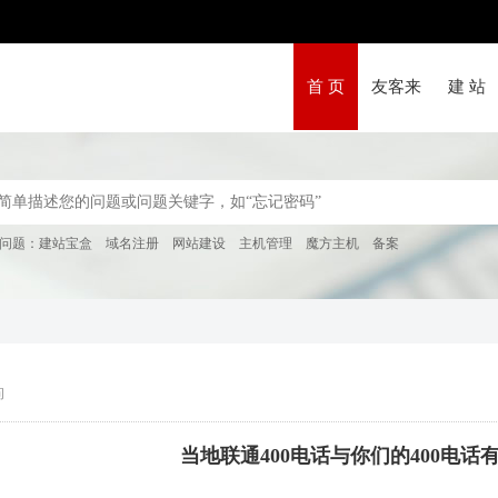
首 页
友客来
建 站
问题：
建站宝盒
域名注册
网站建设
主机管理
魔方主机
备案
问
当地联通400电话与你们的400电话