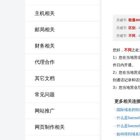
主机相关
关键字:
联通40
关键字:
区别
-
邮局相关
关键字:
不同
-
财务相关
您好，
不同
之处
1）您在当地营
代理合作
作日内开通。
2）您在当地营
其它文档
到通话记录和话
3）您当地营业
常见问题
更多相关连
·
国际域名的转
网站推广
·
什么是Intern
·
什么是Intern
网页制作相关
·
如何得到域名