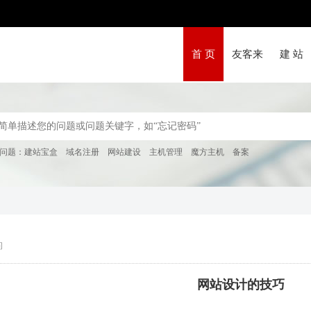
首 页
友客来
建 站
问题：
建站宝盒
域名注册
网站建设
主机管理
魔方主机
备案
问
网站设计的技巧