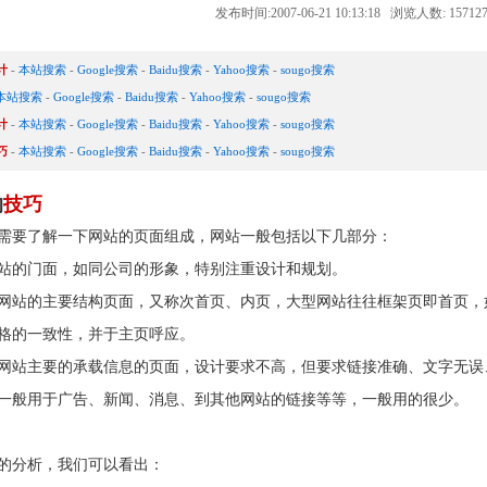
发布时间:2007-06-21 10:13:18 浏览人数: 1571
计
-
本站搜索
-
Google搜索
-
Baidu搜索
-
Yahoo搜索
-
sougo搜索
本站搜索
-
Google搜索
-
Baidu搜索
-
Yahoo搜索
-
sougo搜索
计
-
本站搜索
-
Google搜索
-
Baidu搜索
-
Yahoo搜索
-
sougo搜索
巧
-
本站搜索
-
Google搜索
-
Baidu搜索
-
Yahoo搜索
-
sougo搜索
的
技巧
要了解一下网站的页面组成，网站一般包括以下几部分：
站的门面，如同公司的形象，特别注重设计和规划。
网站的主要结构页面，又称次首页、内页，大型网站往往框架页即首页，
格的一致性，并于主页呼应。
网站主要的承载信息的页面，设计要求不高，但要求链接准确、文字无误
一般用于广告、新闻、消息、到其他网站的链接等等，一般用的很少。
分析，我们可以看出：