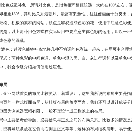
色或互补色：所谓对比色，是指色相环相距较远，大约在100°左右，
即相距180°，其对比关系最强烈、最富有刺激性，往往使画面十分突出
轻松、积极的素材的网站，缺点是容易造成色彩的花，使用中注意色彩使
，以上两种用色方式在实际应用中要注意主体色彩的运用，即以一种
成色彩的混乱。
色：过渡色能够神奇地将几种不协调的色彩统一起来，在网页中合理地
形式：两种色彩的中间色调、单色中混入黑、白、灰进行调和以及单色中
中，我会专题介绍如何使用过渡色。
布局
业网站首页的布局比较灵活，着重设计，这里我所说的布局主要是指
内页的一栏式版面布局，从排版布局的角度而言，我们还可以设计成等分
但因为浏览器宽幅有限，一般不宜设计成三栏以上的布局。
主要是考虑导航、必要信息与正文之间的布局关系。比较多的情况是
，或将导航条放在左侧而右侧是正文等等，这样的布局结构清晰、易于使