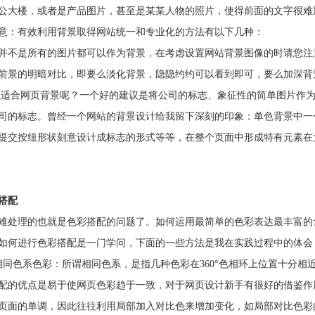
公大楼，或者是产品图片，甚至是某某人物的照片，使得前面的文字很难
意：有效利用背景取得网站统一和专业化的方法有以下几种：
并不是所有的图片都可以作为背景，在考虑设置网站背景图像的时请您注
前景的明暗对比，即要么淡化背景，隐隐约约可以看到即可，要么加深背
合网页背景呢？一个好的建议是将公司的标志、象征性的简单图片作为
司的标志。曾经一个网站的背景设计给我留下深刻的印象：单色背景中一
提交按纽形状刻意设计成标志的形式等等，在整个页面中形成特有元素在
搭配
理的也就是色彩搭配的问题了。如何运用最简单的色彩表达最丰富的
如何进行色彩搭配是一门学问，下面的一些方法是我在实践过程中的体会
色系色彩：所谓相同色系，是指几种色彩在360°色相环上位置十分相近
配的优点是易于使网页色彩趋于一致，对于网页设计新手有很好的借鉴作
页面的单调，因此往往利用局部加入对比色来增加变化，如局部对比色彩