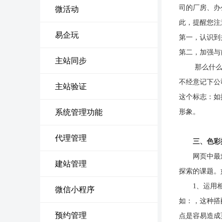
司的厂房、办
微活动
此，提醒您注
易企玩
第一，认识到
第二，加强与
主站同步
那么什么适
不经意记下公
主站验证
这个标志：如
系统管理功能
形象。
代理管理
三、色彩
网页中最难处
建站管理
探索的课题。
1、运用相同
微信小程序
如：，这种搭
预约管理
点是容易造成