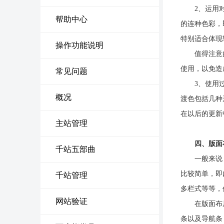
2、运用对比
帮助中心
的连种色彩，
特别适合体现
操作功能说明
值得注意的是
使用，以免造
常见问题
3、使用过渡
概况
渡色包括几种
在以后的更新
主站管理
四、版面
千站五部曲
一般来说，企
比较简单，即
千站管理
多栏式等等，
网站验证
在版面布局中
条以及导航条