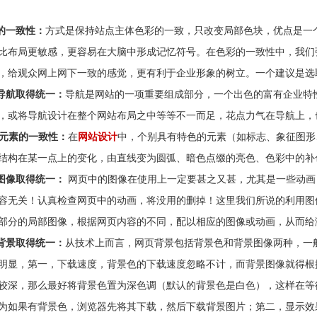
的一致性：
方式是保持站点主体色彩的一致，只改变局部色块，优点是一
比布局更敏感，更容易在大脑中形成记忆符号。在色彩的一致性中，我们
，给观众网上网下一致的感觉，更有利于企业形象的树立。一个建议是选
导航取得统一：
导航是网站的一项重要组成部分，一个出色的富有企业特
，或将导航设计在整个网站布局之中等等不一而足，花点力气在导航上，
别元素的一致性：
在
网站设计
中，个别具有特色的元素（如标志、象征图形
结构在某一点上的变化，由直线变为圆弧、暗色点缀的亮色、色彩中的补
图像取得统一：
网页中的图像在使用上一定要甚之又甚，尤其是一些动画
容无关！认真检查网页中的动画，将没用的删掉！这里我们所说的利用图
部分的局部图像，根据网页内容的不同，配以相应的图像或动画，从而给
背景取得统一：
从技术上而言，网页背景包括背景色和背景图像两种，一
明显，第一，下载速度，背景色的下载速度忽略不计，而背景图像就得根
较深，那么最好将背景色置为深色调（默认的背景色是白色），这样在等
为如果有背景色，浏览器先将其下载，然后下载背景图片；第二，显示效