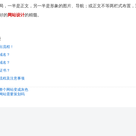
局，一半是正文，另一半是形象的图片、导航；或正文不等两栏式布置，
好的
网站设计
的精髓。
接
出流程！
et域名？
et域名？
证书？
流程及注意事项
整个网站变成灰色
网站需要策划吗