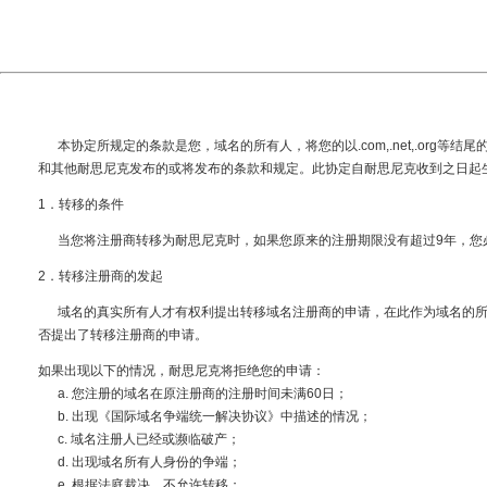
本协定所规定的条款是您，域名的所有人，将您的以.com,.net,.or
和其他耐思尼克发布的或将发布的条款和规定。此协定自耐思尼克收到之日起
1．转移的条件
当您将注册商转移为耐思尼克时，如果您原来的注册期限没有超过9年，您必
2．转移注册商的发起
域名的真实所有人才有权利提出转移域名注册商的申请，在此作为域名的所
否提出了转移注册商的申请。
如果出现以下的情况，耐思尼克将拒绝您的申请：
a. 您注册的域名在原注册商的注册时间未满60日；
b. 出现《国际域名争端统一解决协议》中描述的情况；
c. 域名注册人已经或濒临破产；
d. 出现域名所有人身份的争端；
e. 根据法庭裁决，不允许转移；