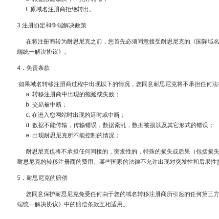
f. 原域名注册商拒绝转出。
3.注册协定和争端解决政策
在将注册商转为耐思尼克之前，您首先必须同意接受耐思尼克的《国际域名
端统一解决协议》。
4．免责条款
如果域名转移注册商过程中出现以下的情况，您同意耐思尼克将不承担任何
a. 转移注册商中出现的拖延或失败；
b. 交易被中断；
c. 在进入您网站时出现的延时或中断；
d. 数据不能传输，传输错误，数据紊乱，数据被损以及其它形式的错误；
e. 出现耐思尼克所不能控制的情况；
耐思尼克也将不承担任何间接的，突发性的，特殊的损失或后果（包括损失的
耐思尼克的转移注册商的费用。某些国家的法律不允许出现对突发性和后果性
5．耐思尼克的赔偿
您同意保护耐思尼克免受任何由于您的域名转移注册商所引起的任何第三方
端统一解决协议》中的赔偿条款互相适用。